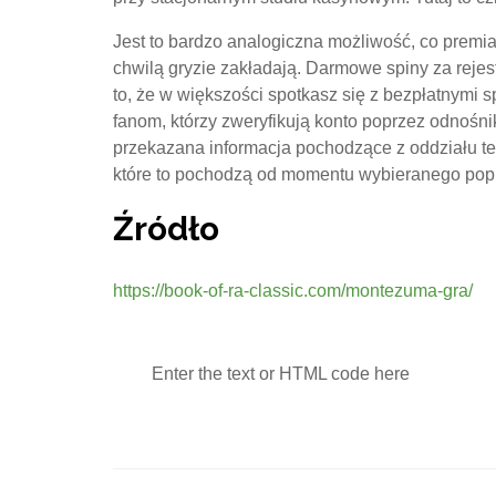
Jest to bardzo analogiczna możliwość, co premia 
chwilą gryzie zakładają. Darmowe spiny za reje
to, że w większości spotkasz się z bezpłatnymi 
fanom, którzy zweryfikują konto poprzez odnośni
przekazana informacja pochodzące z oddziału t
które to pochodzą od momentu wybieranego pop
Źródło
https://book-of-ra-classic.com/montezuma-gra/
Enter the text or HTML code here