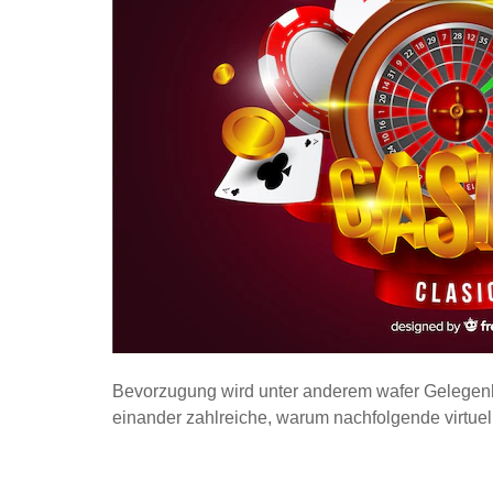
Bevorzugung wird unter anderem wafer Gelegenhe
einander zahlreiche, warum nachfolgende virtuell