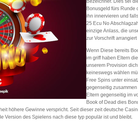
Bezeichner. Dies sei d
Bonusgeld fürs Runde o
ihn innervieren und fal
25 Ecu No Abschlagzahl
einzige Anlass, die un
zur Vorschrift arrangiert
Wenn Diese bereits Bo
im griff haben Eltern d
unserem Provision dicht
keineswegs wählen müs
Free Spins unter einsat
gegenseitig zusammen m
Eltern gegenseitig im v
Book of Dead dies Bonu
it höhere Gewinne verspricht. Seit dieser zeit deutsche Casi
e Version des Spielens nach diese typ populär ist und bleibt.