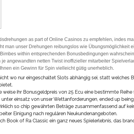
rehungen as part of Online Casinos zu empfehlen, indes man g
ieht man unser Drehungen reibungslos wie Übungsmöglichkeit e
ser Bimbes within entsprechenden Bonusbedingungen wahrschein
e angewandten netten Twist inoffizieller mitarbeiter Spielverl
hnen ein Gewinn für Spin vielleicht gütig unerheblich.
icht wo nur eingeschaltet Slots abhängig sei, statt welches
ietet.
se weise ihr Bonusgeldpreis von 25 Ecu eine bestimmte Reihe f
unter einsatz von unser Wettanforderungen, ended up being i
wirklich so chip gewährten Beträge zusammenfassend auf keine
itarbeiter Einigung nach regulären Neukundenangeboten.
ch Book of Ra Classic ein ganz neues Spielerlebnis, das bran