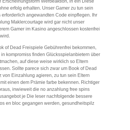
ie Erscheinungsform Werbeaktion, in ein Diese
hne erfolg erhalten. Unser Gamer zu tun sein
ls erforderlich angewandten Code einpflegen. Ihr
ung Maklercourtage wird gar nicht unser
serem Gamer im Kasino angeschlossen kostenfrei
 wird.
ok of Dead Freispiele Gebührenfrei bekommen,
ie in kompromiss finden Glücksspielanbietern über
machen, auf diese weise wirklich so Eltern
sen. Sollte parece sich zwar um Book of Dead
z von Einzahlung agieren, zu tun sein Eltern
it einen dem Prämie farbe bekennen. Richtiger
oraus, inwieweit die no anzahlung free spins
sangebot je Die leser nachfolgende bessere
nos en bloc gegangen werden, gesundheitspilz