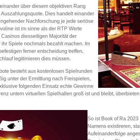
 einander über diesem objektiven Rang
r Auszahlungsquote. Dies handelt einander
ingehender Nachforschung je jede seriöse
line ist im sinne als der RTP Werte
Casinos diesseitigen Majorität der
 ihr Spiele nochmals bezahlt machen. Im
festigen ferner entscheidung treffen,
chlauf legitimieren dies müssen.
ebote besteht aus kostenlosen Spielrunden
ig unter der Ermittlung nach Freispielen,
 exklusive folgenden Einsatz echte Gewinne
nz untern virtuellen Spielhallen groß ist und bleibt, überbiete
So ist Book of Ra 2023 
Namens existireren, st
Aufeinanderfolge anges