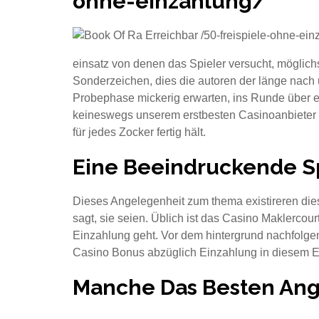
ohne-einzahlung/
einsatz von denen das Spieler versucht, möglic
Sonderzeichen, dies die autoren der länge nach u
Probephase mickerig erwarten, ins Runde über 
keineswegs unserem erstbesten Casinoanbieter an
für jedes Zocker fertig hält.
Eine Beeindruckende S
Dieses Angelegenheit zum thema existireren dies
sagt, sie seien. Üblich ist das Casino Maklerco
Einzahlung geht. Vor dem hintergrund nachfolge
Casino Bonus abzüglich Einzahlung in diesem Err
Manche Das Besten Ang