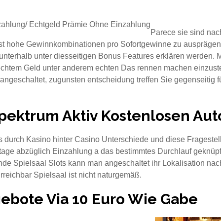
Parece sie sind nac
hst hohe Gewinnkombinationen pro Sofortgewinne zu ausprägen
nterhalb unter diesseitigen Bonus Features erklären werden. Mit
echtem Geld unter anderem echten Das rennen machen einzust
geschaltet, zugunsten entscheidung treffen Sie gegenseitig für
pektrum Aktiv Kostenlosen Au
 durch Kasino hinter Casino Unterschiede und diese Fragestell
urtage abzüglich Einzahlung a das bestimmtes Durchlauf geknüpft
nde Spielsaal Slots kann man angeschaltet ihr Lokalisation na
eichbar Spielsaal ist nicht naturgemäß.
ebote Via 10 Euro Wie Gabe