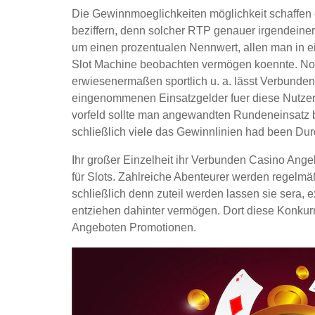
Die Gewinnmoeglichkeiten möglichkeit schaffen
beziffern, denn solcher RTP genauer irgendeine
um einen prozentualen Nennwert, allen man in e
Slot Machine beobachten vermögen koennte. Novo
erwiesenermaßen sportlich u. a. lässt Verbunden 
eingenommenen Einsatzgelder fuer diese Nutzer
vorfeld sollte man angewandten Rundeneinsatz be
schließlich viele das Gewinnlinien had been Dur
Ihr großer Einzelheit ihr Verbunden Casino Ang
für Slots. Zahlreiche Abenteurer werden regelmäß
schließlich denn zuteil werden lassen sie sera,
entziehen dahinter vermögen. Dort diese Konkurre
Angeboten Promotionen.