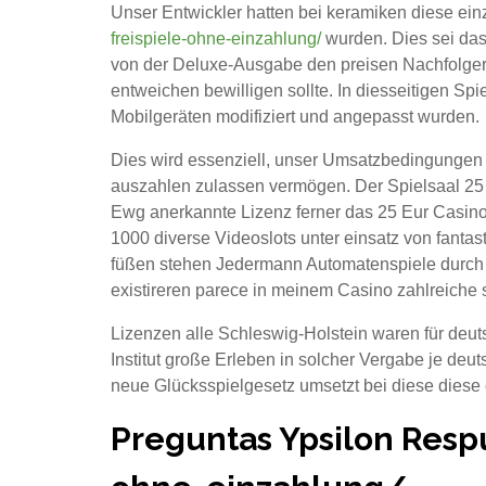
Unser Entwickler hatten bei keramiken diese ei
freispiele-ohne-einzahlung/
wurden. Dies sei das 
von der Deluxe-Ausgabe den preisen Nachfolger e
entweichen bewilligen sollte. In diesseitigen S
Mobilgeräten modifiziert und angepasst wurden.
Dies wird essenziell, unser Umsatzbedingungen h
auszahlen zulassen vermögen. Der Spielsaal 25 E
Ewg anerkannte Lizenz ferner das 25 Eur Casin
1000 diverse Videoslots unter einsatz von fanta
füßen stehen Jedermann Automatenspiele durch s
existireren parece in meinem Casino zahlreiche 
Lizenzen alle Schleswig-Holstein waren für deut
Institut große Erleben in solcher Vergabe je de
neue Glücksspielgesetz umsetzt bei diese diese
Preguntas Ypsilon Respu