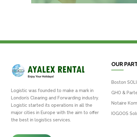
Find out more →
OUR PAR
Boston SOL
Logistic was founded to make a mark in
GHO & Parte
London’s Clearing and Forwarding industry.
Notaire Kom
Logistic started its operations in all the
major cities in Europe with the aim to offer
IOGOOS Solu
the best in logistics services.