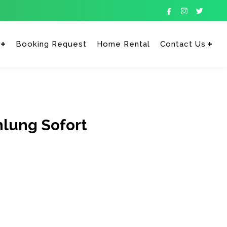



Booking Request
Home Rental
Contact Us
Enter tracking ID
hlung Sofort