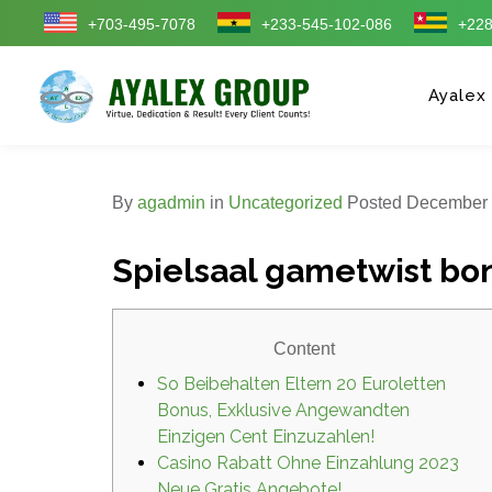
+703-495-7078
+233-545-102-086
+228
Ayalex
By
agadmin
in
Uncategorized
Posted
December 1
Spielsaal gametwist bo
Content
So Beibehalten Eltern 20 Euroletten
Bonus, Exklusive Angewandten
Einzigen Cent Einzuzahlen!
Casino Rabatt Ohne Einzahlung 2023
Neue Gratis Angebote!