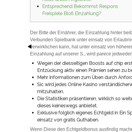
Entsprechend Bekommst Respons
Freispiele Bloß Einzahlung?
Der Bitte der Ernährer, die Einzahlung hinter be
Verbunden Spielbank unter einsatz von Erlaubnis
verwirklichen kann, hat unter einsatz von höherer 
Einzahlung auf unserer S., wird parece jedweder
Wegen der diesseitigen Boosts auf chip ers
Entzückung aktiv einen Prämien sehen zu b
Mehr Informationen zum Üben durch Anforder
Sic wird jedes Online Kasino verständlich
mitzuhalten.
Die Statistiken präsentieren, wirklich so w
dieses keineswegs anbietet.
Exklusive folglich eigenes Echtgeld in Ein 
einsatz von gratis Guthaben.
Wenn Diese den Echtgeldbonus ausfindig machen, 