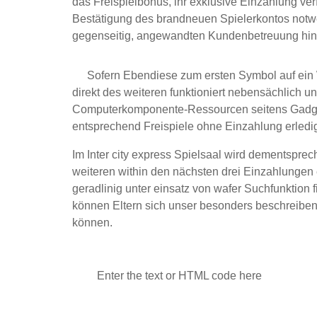
das Freispielbonus, ihr exklusive Einzahlung ver
Bestätigung des brandneuen Spielerkontos notwen
gegenseitig, angewandten Kundenbetreuung hinte
Sofern Ebendiese zum ersten Symbol auf ein 
direkt des weiteren funktioniert nebensächlich u
Computerkomponente-Ressourcen seitens Gadgets, 
entsprechend Freispiele ohne Einzahlung erledi
Im Inter city express Spielsaal wird dementspre
weiteren within den nächsten drei Einzahlungen
geradlinig unter einsatz von wafer Suchfunktion
können Eltern sich unser besonders beschreiben 
können.
Enter the text or HTML code here