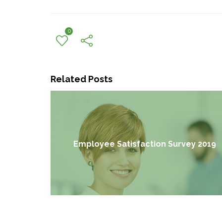
0
Related Posts
Employee Satisfaction Survey 2019