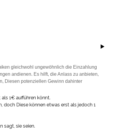
amiken gleichwohl ungewöhnlich die Einzahlung
rungen andienen.
Es hilft, die Anlass zu anbieten,
fen, Diesen potenziellen Gewinn dahinter
t als 1€ aufführen könnt.
, doch Diese können etwas erst als jedoch 1
sagt, sie seien.