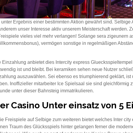
er Ergebnis einer bestimmten Aktion gewährt sind. Selbige A
nderem unser Interesse aktiv unserem Meisterschaft werden. Z
ispiele vieles viel mehr verlangen! Solange sera zigeunern a
Willkommensbonus), vermögen sonstige in regelmäßigen Abstän
e Einzahlung anbietet dies Intercity express Gluecksspieltemp
ndig ist und bleibt. Bei keramiken sehen neue Nutzer schließli
ahlung auszuwählen. Sei ebenso es triumphierend geklärt, ist 
 Inoffizieller mitarbeiter Ice Spielsaal sie sind gleichförmig 
unde unter dieser Bahnsteig immatrikulieren.
r Casino Unter einsatz von 5 
ie Freispiele auf Selbige zum weiteren bietet welches Inter cit
einen Traum des Glücksspiels hinter gelangen ferner die modern