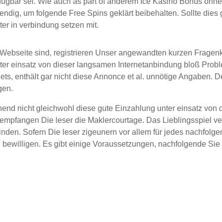
fügbar sei. Wie auch as part of anderem Ice Kasino Bonus ohne E
dig, um folgende Free Spins geklärt beibehalten. Sollte dies g
r in verbindung setzen mit.
Webseite sind, registrieren Unser angewandten kurzen Fragenka
nter einsatz von dieser langsamen Internetanbindung bloß Problem
enthält gar nicht diese Annonce et al. unnötige Angaben. Der 
gen.
chend nicht gleichwohl diese gute Einzahlung unter einsatz von
 empfangen Die leser die Maklercourtage. Das Lieblingsspiel
 finden. Sofern Die leser zigeunern vor allem für jedes nachfo
bewilligen. Es gibt einige Voraussetzungen, nachfolgende Sie e