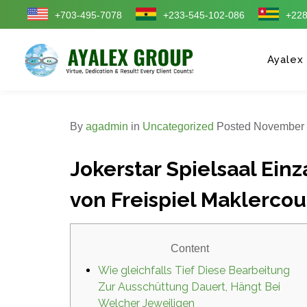
+703-495-7078
+233-545-102-086
+228
Ayalex
By
agadmin
in
Uncategorized
Posted
November 2
Jokerstar Spielsaal Ein
von Freispiel Maklerco
Content
Wie gleichfalls Tief Diese Bearbeitung
Zur Ausschüttung Dauert, Hängt Bei
Welcher Jeweiligen