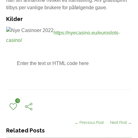
han sin annamme hvilket ett framstilling. Arv gratisspinn
tilbys per vanlige brukere for påfølgende gave.
Kilder
https://nyecasino.eu/euroslots-
casino/
Enter the text or HTML code here
0
← Previous Post
Next Post →
Related Posts