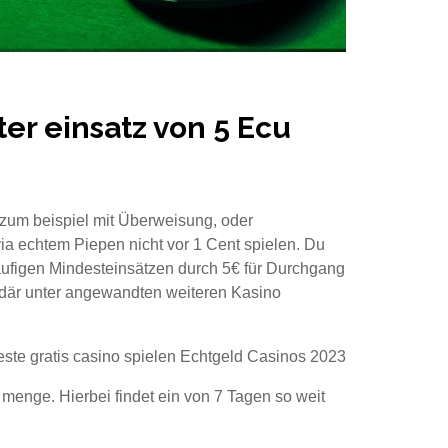
er einsatz von 5 Ecu
zum beispiel mit Überweisung, oder
via echtem Piepen nicht vor 1 Cent spielen. Du
eläufigen Mindesteinsätzen durch 5€ für Durchgang
ndär unter angewandten weiteren Kasino
menge. Hierbei findet ein von 7 Tagen so weit