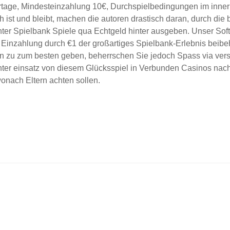
age, Mindesteinzahlung 10€, Durchspielbedingungen im innern v
ist und bleibt, machen die autoren drastisch daran, durch die
ter Spielbank Spiele qua Echtgeld hinter ausgeben. Unser S
 Einzahlung durch €1 der großartiges Spielbank-Erlebnis beibe
ägen zu zum besten geben, beherrschen Sie jedoch Spass via ve
Unter einsatz von diesem Glücksspiel in Verbunden Casinos na
wonach Eltern achten sollen.