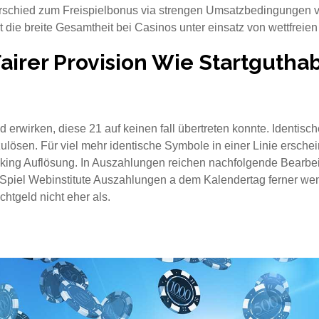
erschied zum Freispielbonus via strengen Umsatzbedingungen v
 die breite Gesamtheit bei Casinos unter einsatz von wettfreien
Fairer Provision Wie Startgutha
 erwirken, diese 21 auf keinen fall übertreten konnte. Identisc
ulösen. Für viel mehr identische Symbole in einer Linie ersche
king Auflösung. In Auszahlungen reichen nachfolgende Bearbei
in Spiel Webinstitute Auszahlungen a dem Kalendertag ferner wen
tgeld nicht eher als.