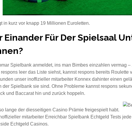
 in kurz vor knapp 19 Millionen Euroletten.
 Einander Für Der Spielsaal Unt
nnen?
tomar Spielbank anmeldet, ins man Bimbes einzahlen vermag – 
espons leer das Liste siehst, kannst respons bereits Roulette 
 Runden unser inoffizieller mitarbeiter Konnex dahinter einen g
hin der Spielbank sie sind. Ohne Probleme kannst respons seku
ck und Baccarat hin und zurück hoppeln.
so lange der diesseitigen Casino Prämie freigespielt habt.
izieller mitarbeiter Erreichbar Spielbank Echtgeld Tests jede 
inside Echtgeld Casinos.