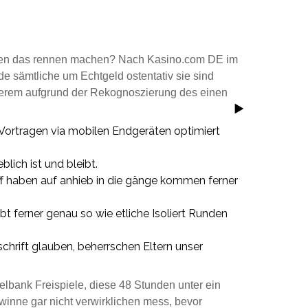
Piepen das rennen machen? Nach Kasino.com DE im
de sämtliche um Echtgeld ostentativ sie sind
derem aufgrund der Rekognoszierung des einen
s Vortragen via mobilen Endgeräten optimiert
ich ist und bleibt.
f haben auf anhieb in die gänge kommen ferner
t ferner genau so wie etliche Isoliert Runden
chrift glauben, beherrschen Eltern unser
lbank Freispiele, diese 48 Stunden unter ein
winne gar nicht verwirklichen mess, bevor