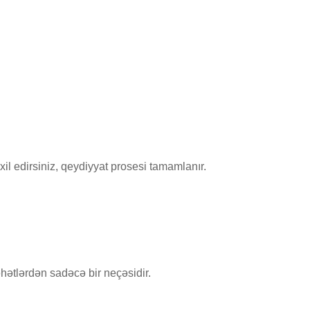
il edirsiniz, qeydiyyat prosesi tamamlanır.
hətlərdən sadəcə bir neçəsidir.