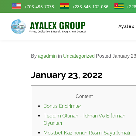
+703-495-7078
+233-545-102-086
+228
Ayalex
By
agadmin
in
Uncategorized
Posted
January 23
January 23, 2022
Content
Bonus Endirimler
Təqdim Olunan – İdman Və E-i̇dman
Oyunları
Mоstbеt Kаzinоnun Rəsmi Sаytı İсmаlı