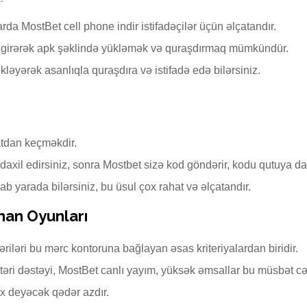
da MostBet cell phone indir istifadəçilər üçün əlçatandır.
ına girərək apk şəklində yükləmək və quraşdırmaq mümkündür.
ləyərək asanlıqla quraşdıra və istifadə edə bilərsiniz.
atdan keçməkdir.
axil edirsiniz, sonra Mostbet sizə kod göndərir, kodu qutuya dax
ab yarada bilərsiniz, bu üsul çox rahat və əlçatandır.
man Oyunları
riləri bu mərc kontoruna bağlayan əsas kriteriyalardan biridir.
əri dəstəyi, MostBet canlı yayım, yüksək əmsallar bu müsbət cə
x deyəcək qədər azdır.