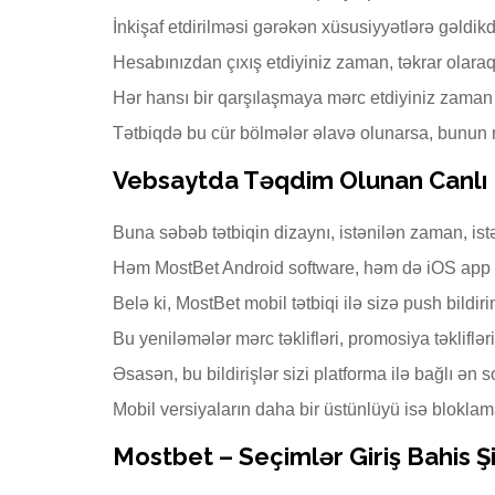
İnkişaf etdirilməsi gərəkən xüsusiyyətlərə gəldikdə
Hesabınızdan çıxış etdiyiniz zaman, təkrar olaraq 
Hər hansı bir qarşılaşmaya mərc etdiyiniz zaman 
Tətbiqdə bu cür bölmələr əlavə olunarsa, bunun m
Vebsaytda Təqdim Olunan Canlı 
Buna səbəb tətbiqin dizaynı, istənilən zaman, is
Həm MostBet Android software, həm də iOS app f
Belə ki, MostBet mobil tətbiqi ilə sizə push bildi
Bu yeniləmələr mərc təklifləri, promosiya təklifləri
Əsasən, bu bildirişlər sizi platforma ilə bağlı ən
Mobil versiyaların daha bir üstünlüyü isə bloklam
Mostbet – Seçimlər Giriş Bahis Ş