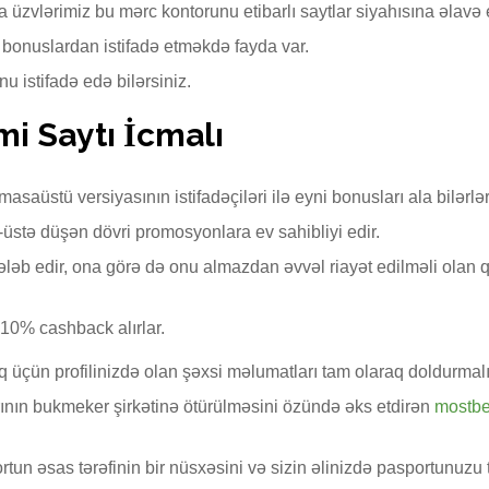
zvlərimiz bu mərc kontorunu etibarlı saytlar siyahısına əlavə 
bonuslardan istifadə etməkdə fayda var.
 istifadə edə bilərsiniz.
 Sаytı İсmаlı
saüstü versiyasının istifadəçiləri ilə eyni bonusları ala bilərlər
stə düşən dövri promosyonlara ev sahibliyi edir.
ləb edir, ona görə də onu almazdan əvvəl riayət edilməli olan qa
ə 10% cashback alırlar.
üçün profilinizdə olan şəxsi məlumatları tam olaraq doldurmalı
ının bukmeker şirkətinə ötürülməsini özündə əks etdirən
mostbe
un əsas tərəfinin bir nüsxəsini və sizin əlinizdə pasportunuzu 