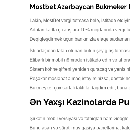
Mostbet Azərbaycan Bukmeker 
Lakin, MostBet vergi tutmasa belə, istifadə etdiy
Adətən kartla çıxarışlara 10% miqdarında vergi tu
Dəqiqləşdirmək üçün bankınızla əlaqə saxlamanız
İstifadəçidən tələb olunan bütün şey giriş formas
Etibarlı bir mobil nömrədən istifadə edin və ahora
Sistem köhnə şifrəni yenidən quracaq və yenisini 
Peşəkar məsləhət almaq istəyirsinizsə, dəstək he
Bukmeyker çox sərfəli təkliflər təqdim edir, bu
Ən Yaxşı Kazinolarda Pu
Şirkətin mobil versiyası və tətbiqləri həm Googl
Bunu asan və sürətli naviqasiya panellərinə, kat