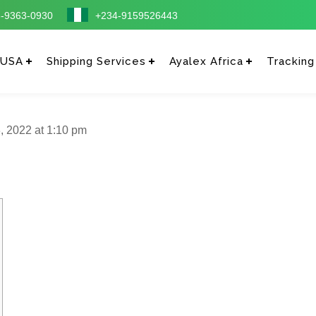
-9363-0930
+234-9159526443
 USA
Shipping Services
Ayalex Africa
Tracking
, 2022 at 1:10 pm