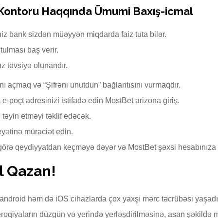
Kontoru Haqqında Ümumi Baxış-icmal
iniz bank sizdən müəyyən miqdarda faiz tuta bilər.
tulması baş verir.
 tövsiyə olunandır.
ını açmaq və “Şifrəni unutdun” bağlantısını vurmaqdır.
 e-poçt adresinizi istifadə edin MostBet arizona giriş.
təyin etməyi təklif edəcək.
yətinə müraciət edin.
na görə qeydiyyatdan keçməyə dəyər və MostBet şəxsi hesabınıza 
l Qazan!
e android həm də iOS cihazlarda çox yaxşı mərc təcrübəsi yaşadı
eroqiyaların düzgün və yerində yerləşdirilməsinə, asan şəkildə 