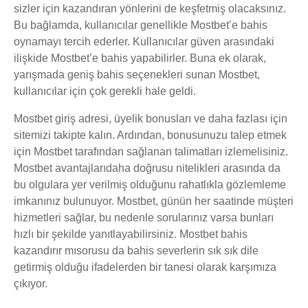
sizler için kazandıran yönlerini de keşfetmiş olacaksınız.
Bu bağlamda, kullanıcılar genellikle Mostbet’e bahis
oynamayı tercih ederler. Kullanıcılar güven arasındaki
ilişkide Mostbet’e bahis yapabilirler. Buna ek olarak,
yarışmada geniş bahis seçenekleri sunan Mostbet,
kullanıcılar için çok gerekli hale geldi.
Mostbet giriş adresi, üyelik bonusları ve daha fazlası için
sitemizi takipte kalın. Ardından, bonusunuzu talep etmek
için Mostbet tarafından sağlanan talimatları izlemelisiniz.
Mostbet avantajlarıdaha doğrusu nitelikleri arasında da
bu olgulara yer verilmiş olduğunu rahatlıkla gözlemleme
imkanınız bulunuyor. Mostbet, günün her saatinde müşteri
hizmetleri sağlar, bu nedenle sorularınız varsa bunları
hızlı bir şekilde yanıtlayabilirsiniz. Mostbet bahis
kazandırır mısorusu da bahis severlerin sık sık dile
getirmiş olduğu ifadelerden bir tanesi olarak karşımıza
çıkıyor.