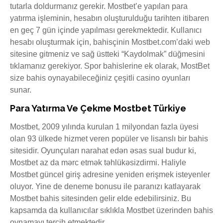
tutarla doldurmanız gerekir. Mostbet’e yapılan para
yatırma işleminin, hesabın oluşturulduğu tarihten itibaren
en geç 7 gün içinde yapılması gerekmektedir. Kullanıcı
hesabı oluşturmak için, bahisçinin Mostbet.com’daki web
sitesine gitmeniz ve sağ üstteki “Kaydolmak” düğmesini
tıklamanız gerekiyor. Spor bahislerine ek olarak, MostBet
size bahis oynayabileceğiniz çeşitli casino oyunları
sunar.
Para Yatırma Ve Çekme Mostbet Türkiye
Mostbet, 2009 yılında kurulan 1 milyondan fazla üyesi
olan 93 ülkede hizmet veren popüler ve lisanslı bir bahis
sitesidir. Oyunçuları narahat edən əsas sual budur ki,
Mostbet az da mərc etmək təhlükəsizdirmi. Haliyle
Mostbet güncel giriş adresine yeniden erişmek isteyenler
oluyor. Yine de deneme bonusu ile paranızı katlayarak
Mostbet bahis sitesinden gelir elde edebilirsiniz. Bu
kapsamda da kullanıcılar sıklıkla Mostbet üzerinden bahis
oynamayı tercih etmektedir.