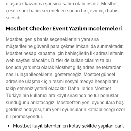
ulaşarak kazanma şansına sahip olabilirsiniz. Mostbet,
çeşitli spor bahis seçenekleri sunan bir çevrimiçi bahis
sitesidir.
Mostbet Checker Event Yazılım Incelemeleri
Mostbet, geniş bahis seçeneklerinin yanı sıra
müşterilerine güvenli para çekme imkanı da sunmaktadır.
Mostbet hesap kapatma için bahisçilerin ilk adresi sitenin
web sayfası olacaktır. Bizler de kullanıcılarımıza bu
konuda yardımcı olarak Mostbet giriş adresine tekrardan
nasıl ulaşabileceklerini göstereceğiz. Mostbet güncel
adresine ulaşmak için resmi sosyal medya hesaplarını
takip etmeniz yeterli olacaktır. Daha ileride Mostbet
Türkiye’nin kullanıcılara kayıt sırasında ne tür bonusları
sunduğunu anlatacağız. Mostbet’ten yeni oyunculara hoş
geldiniz hediyesi, tüm yeni oyuncuların katılabileceği özel
bir promosyondur.
Mostbet kayıt işlemleri en kolay şekilde yapılan canlı