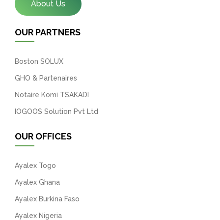
About Us
OUR PARTNERS
Boston SOLUX
GHO & Partenaires
Notaire Komi TSAKADI
IOGOOS Solution Pvt Ltd
OUR OFFICES
Ayalex Togo
Ayalex Ghana
Ayalex Burkina Faso
Ayalex Nigeria