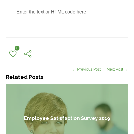
Enter the text or HTML code here
0
← Previous Post
Next Post →
Related Posts
Employee Satisfaction Survey 2019