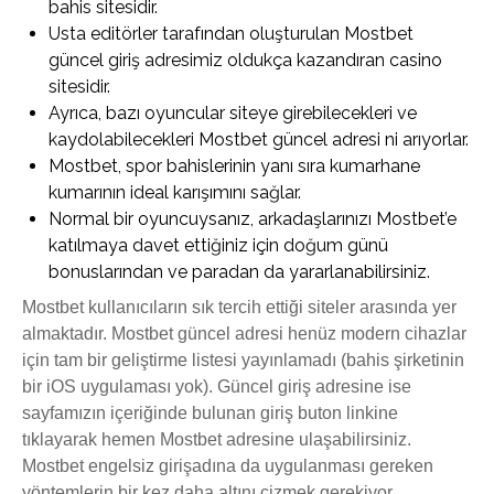
bahis sitesidir.
Usta editörler tarafından oluşturulan Mostbet
güncel giriş adresimiz oldukça kazandıran casino
sitesidir.
Ayrıca, bazı oyuncular siteye girebilecekleri ve
kaydolabilecekleri Mostbet güncel adresi ni arıyorlar.
Mostbet, spor bahislerinin yanı sıra kumarhane
kumarının ideal karışımını sağlar.
Normal bir oyuncuysanız, arkadaşlarınızı Mostbet’e
katılmaya davet ettiğiniz için doğum günü
bonuslarından ve paradan da yararlanabilirsiniz.
Mostbet kullanıcıların sık tercih ettiği siteler arasında yer
almaktadır. Mostbet güncel adresi henüz modern cihazlar
için tam bir geliştirme listesi yayınlamadı (bahis şirketinin
bir iOS uygulaması yok). Güncel giriş adresine ise
sayfamızın içeriğinde bulunan giriş buton linkine
tıklayarak hemen Mostbet adresine ulaşabilirsiniz.
Mostbet engelsiz girişadına da uygulanması gereken
yöntemlerin bir kez daha altını çizmek gerekiyor.